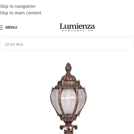
Tüm Kredi Kartlarına Peşin Fiyatına 3 Taksit Fırsatı
Skip to navigation
Skip to main content
MENU