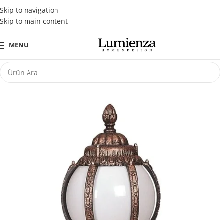
Tüm Kredi Kartlarına Peşin Fiyatına 3 Taksit Fırsatı
Skip to navigation
Skip to main content
MENU