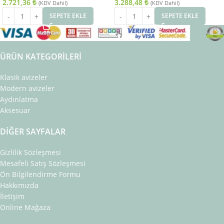
2.721,36
₺
3.288,48
₺
(KDV Dahil)
(KDV Dahil)
SEPETE EKLE
SEPETE EKLE
ÜRÜN KATEGORILERI
Klasik avizeler
Modern avizeler
Aydınlatma
Aksesuar
DIĞER SAYFALAR
Gizlilik Sözleşmesi
Mesafeli Satış Sözleşmesi
Ön Bilgilendirme Formu
Hakkımızda
İletişim
Online Mağaza