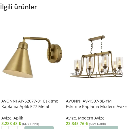
İlgili ürünler
AVONNI AP-62077-01 Eskitme
AVONNI AV-1597-8E-YM
Kaplama Aplik E27 Metal
Eskitme Kaplama Modern Avize
25x12cm
E27 Metal Cam 89x50cm
Avize
,
Aplik
Avize
,
Modern Avize
3.288,48
₺
23.345,76
₺
(KDV Dahil)
(KDV Dahil)