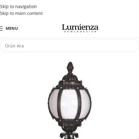
Tüm Kredi Kartlarına Peşin Fiyatına 3 Taksit Fırsatı
Skip to navigation
Skip to main content
MENU