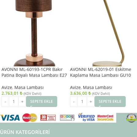
AVONNI ML-60193-1CPR Bakır
AVONNI ML-62019-01 Eskitme
Patina Boyalı Masa Lambası E27
Kaplama Masa Lambası GU10
Metal Cam 16cm
Metal 15x25cm
Avize
,
Masa Lambası
Avize
,
Masa Lambası
2.763,01
₺
3.636,00
₺
(KDV Dahil)
(KDV Dahil)
SEPETE EKLE
SEPETE EKLE
ÜRÜN KATEGORILERI