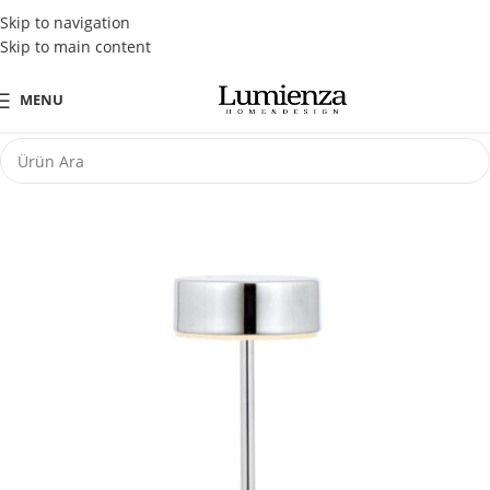
Tüm Kredi Kartlarına Peşin Fiyatına 3 Taksit Fırsatı
Skip to navigation
Skip to main content
MENU