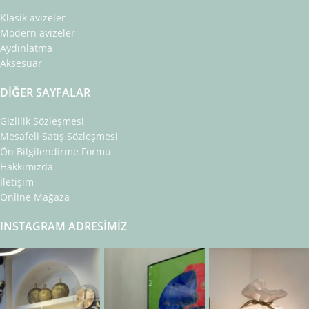
Klasik avizeler
Modern avizeler
Aydınlatma
Aksesuar
DIĞER SAYFALAR
Gizlilik Sözleşmesi
Mesafeli Satış Sözleşmesi
Ön Bilgilendirme Formu
Hakkımızda
İletişim
Online Mağaza
INSTAGRAM ADRESIMIZ