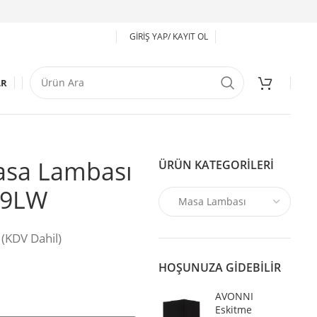
GIRIŞ YAP/ KAYIT OL
AR
asa Lambası
ÜRÜN KATEGORILERI
29LW
(KDV Dahil)
HOŞUNUZA GIDEBILIR
AVONNI
Eskitme