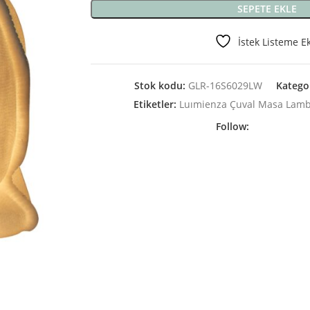
SEPETE EKLE
İstek Listeme E
Stok kodu:
GLR-16S6029LW
Kategor
Etiketler:
Luımienza Çuval Masa Lam
Follow: