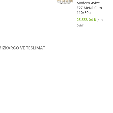
Modern Avize
E27 Metal Cam
110x60cm
25.553,04
₺
(KDV
Dahil)
MIZ
KARGO VE TESLIMAT