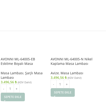
AVONNI ML-64005-EB
AVONNI ML-64005-N Nikel
Eskitme Boyalı Masa
Kaplama Masa Lambası
Lambası LED Metal Pleksi
LED Metal Pleksi 11cm
11cm
Masa Lambası
,
Şarjlı Masa
Avize
,
Masa Lambası
Lambası
3.496,56
₺
(KDV Dahil)
3.496,56
₺
(KDV Dahil)
SEPETE EKLE
SEPETE EKLE