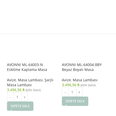
AVONNI ML-64003-N
AVONNI ML-64004-BBY
Eskitme Kaplama Masa
Beyaz Boyalı Masa
Lambası LED Metal Pleksi
Lambası LED Metal Pleksi
9cm
12cm
Avize
,
Masa Lambası
,
Şarjlı
Avize
,
Masa Lambası
Masa Lambası
3.496,56
₺
(KDV Dahil)
3.496,56
₺
(KDV Dahil)
SEPETE EKLE
SEPETE EKLE