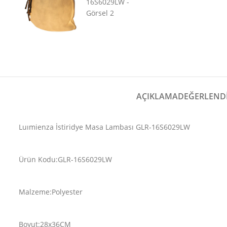
AÇIKLAMA
DEĞERLENDI
Luımienza İstiridye Masa Lambası GLR-16S6029LW
Ürün Kodu:GLR-16S6029LW
Malzeme:Polyester
Boyut:28x36CM