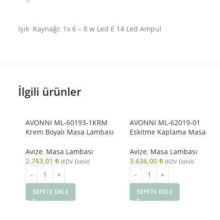
Işık Kaynağı: 1x 6 – 8 w Led E 14 Led Ampul
İlgili ürünler
AVONNI ML-60193-1KRM
AVONNI ML-62019-01
Krem Boyalı Masa Lambası
Eskitme Kaplama Masa
E27 Metal Cam 16cm
Lambası GU10 Metal
15x25cm
Avize
,
Masa Lambası
Avize
,
Masa Lambası
2.763,01
₺
3.636,00
₺
(KDV Dahil)
(KDV Dahil)
SEPETE EKLE
SEPETE EKLE