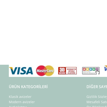
ÜRÜN KATEGORILERI
DIĞER SAY
Klasik avizeler
Gizlilik Sözl
Modern avizeler
Mesafeli Sat