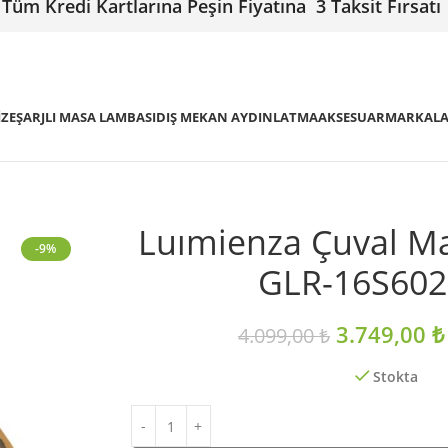
Tüm Kredi Kartlarına Peşin Fiyatına 3 Taksit Fırsatı
IZE
ŞARJLI MASA LAMBASI
DIŞ MEKAN AYDINLATMA
AKSESUAR
MARKAL
Luımienza Çuval M
-9%
GLR-16S60
3.749,00
₺
4.099,00
₺
Stokta