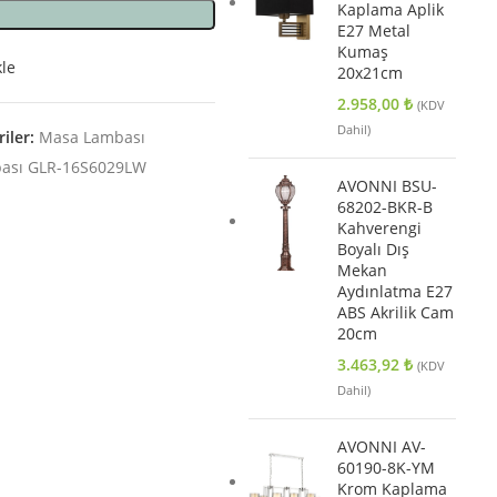
Kaplama Aplik
E27 Metal
Kumaş
kle
20x21cm
2.958,00
₺
(KDV
Dahil)
iler:
Masa Lambası
bası GLR-16S6029LW
AVONNI BSU-
68202-BKR-B
Kahverengi
Boyalı Dış
Mekan
Aydınlatma E27
ABS Akrilik Cam
20cm
3.463,92
₺
(KDV
Dahil)
AVONNI AV-
60190-8K-YM
Krom Kaplama