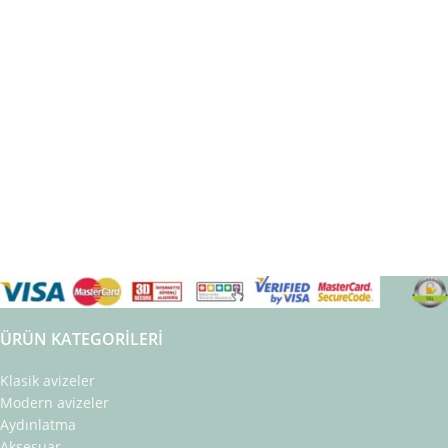
ÜRÜN KATEGORILERI
Klasik avizeler
Modern avizeler
Aydınlatma
Aksesuar