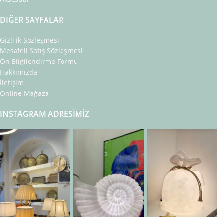
DIĞER SAYFALAR
Gizlilik Sözleşmesi
Mesafeli Satış Sözleşmesi
Ön Bilgilendirme Formu
Hakkımızda
İletişim
Online Mağaza
INSTAGRAM ADRESIMIZ