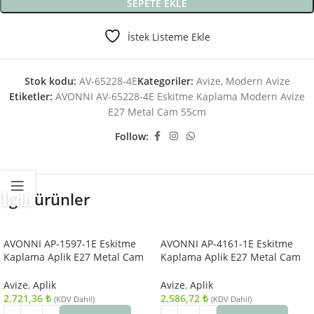
SEPETE EKLE
İstek Listeme Ekle
Stok kodu:
AV-65228-4E
Kategoriler:
Avize
,
Modern Avize
Etiketler:
AVONNI AV-65228-4E Eskitme Kaplama Modern Avize
E27 Metal Cam 55cm
Follow:
İlgili ürünler
AVONNI AP-1597-1E Eskitme
AVONNI AP-4161-1E Eskitme
Kaplama Aplik E27 Metal Cam
Kaplama Aplik E27 Metal Cam
10x22cm
14x18cm
Avize
,
Aplik
Avize
,
Aplik
2.721,36
₺
2.586,72
₺
(KDV Dahil)
(KDV Dahil)