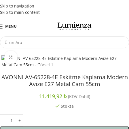
Tüm Kredi Kartlarına Peşin Fiyatına 3 Taksit Fırsatı
Skip to navigation
Skip to main content
MENU
Büyütmek için tıklayın
AVONNI AV-65228-4E Eskitme Kaplama Modern
Avize E27 Metal Cam 55cm
11.419,92
₺
(KDV Dahil)
Stokta