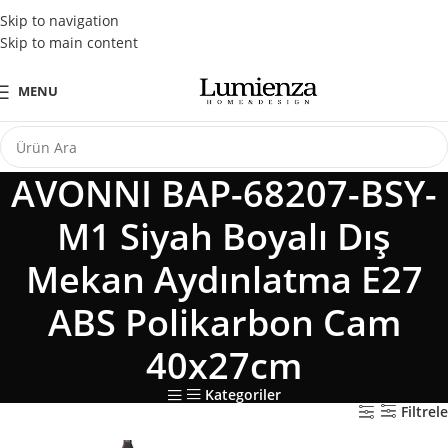
Tüm Kredi Kartlarına Peşin Fiyatına 3 Taksit Fırsatı
Skip to navigation
Skip to main content
MENU
AVONNI BAP-68207-BSY-
M1 Siyah Boyalı Dış
Mekan Aydınlatma E27
ABS Polikarbon Cam
40x27cm
Kategoriler
Filtrele