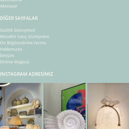
Aksesuar
DIĞER SAYFALAR
Gizlilik Sözleşmesi
Mesafeli Satış Sözleşmesi
Ön Bilgilendirme Formu
Hakkımızda
İletişim
Online Mağaza
INSTAGRAM ADRESIMIZ