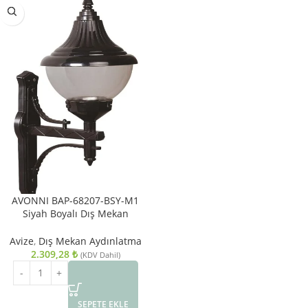
AVONNI BAP-68207-BSY-M1
Siyah Boyalı Dış Mekan
Aydınlatma E27 ABS Polikarbon
Cam 40x27cm
Avize
,
Dış Mekan Aydınlatma
2.309,28
₺
(KDV Dahil)
SEPETE EKLE