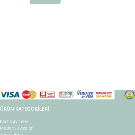
ÜRÜN KATEGORILERI
Klasik avizeler
Modern avizeler
Aydınlatma