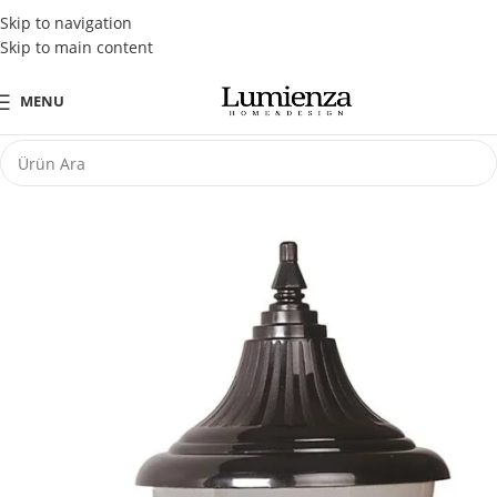
Tüm Kredi Kartlarına Peşin Fiyatına 3 Taksit Fırsatı
Skip to navigation
Skip to main content
MENU