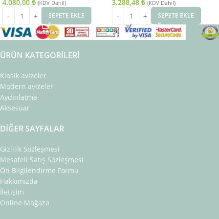
4.080,00
₺
3.288,48
₺
(KDV Dahil)
(KDV Dahil)
SEPETE EKLE
SEPETE EKLE
ÜRÜN KATEGORILERI
Klasik avizeler
Modern avizeler
Aydınlatma
Aksesuar
DIĞER SAYFALAR
Gizlilik Sözleşmesi
Mesafeli Satış Sözleşmesi
Ön Bilgilendirme Formu
Hakkımızda
İletişim
Online Mağaza