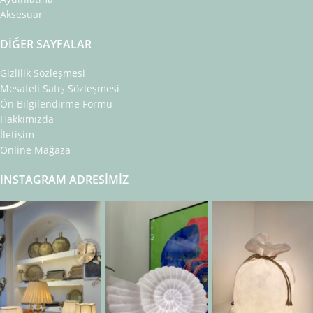
Aksesuar
DIĞER SAYFALAR
Gizlilik Sözleşmesi
Mesafeli Satış Sözleşmesi
Ön Bilgilendirme Formu
Hakkımızda
İletişim
Online Mağaza
INSTAGRAM ADRESIMIZ