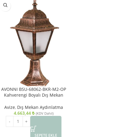
AVONNI BSU-68062-BKR-M2-OP
Kahverengi Boyalı Dış Mekan
Aydınlatma E27 Aluminyum
Polikarbon Cam 18cm
Avize
,
Dış Mekan Aydınlatma
4.663,44
₺
(KDV Dahil)
SEPETE EKLE