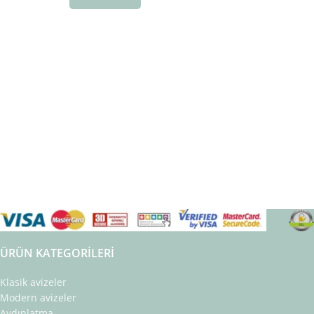
ÜRÜN KATEGORILERI
Klasik avizeler
Modern avizeler
Aydınlatma