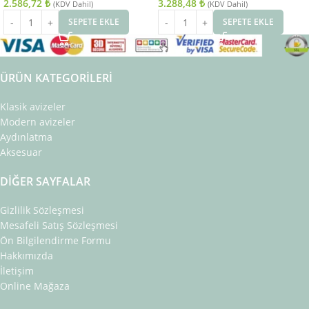
2.586,72
₺
3.288,48
₺
(KDV Dahil)
(KDV Dahil)
SEPETE EKLE
SEPETE EKLE
ÜRÜN KATEGORILERI
Klasik avizeler
Modern avizeler
Aydınlatma
Aksesuar
DIĞER SAYFALAR
Gizlilik Sözleşmesi
Mesafeli Satış Sözleşmesi
Ön Bilgilendirme Formu
Hakkımızda
İletişim
Online Mağaza