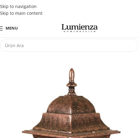
Tüm Kredi Kartlarına Peşin Fiyatına 3 Taksit Fırsatı
Skip to navigation
Skip to main content
MENU