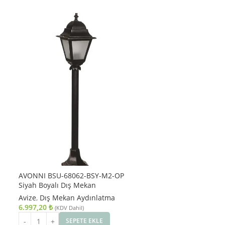
AVONNI BSU-68062-BSY-M2-OP
Siyah Boyalı Dış Mekan
Aydınlatma E27 Aluminyum
Avize
,
Dış Mekan Aydınlatma
Polikarbon Cam 18cm
6.997,20
₺
(KDV Dahil)
SEPETE EKLE