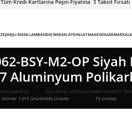
Tüm Kredi Kartlarına Peşin Fiyatına 3 Taksit Fırsatı
IZE
ŞARJLI MASA LAMBASI
DIŞ MEKAN AYDINLATMA
AKSESUAR
MARKAL
62-BSY-M2-OP Siyah B
27 Aluminyum Polika
AKSESUAR
AVIZE
DIŞ MEKAN AYDINLATMA
KATEGORISIZ ÜRÜ
 Ürünler
1.015 Ürünler
645 Ürünler
19 Ürünler