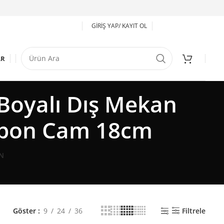
GIRIŞ YAP/ KAYIT OL
AR
oyalı Dış Mekan
rbon Cam 18cm
N
Göster
9
24
36
Filtrele