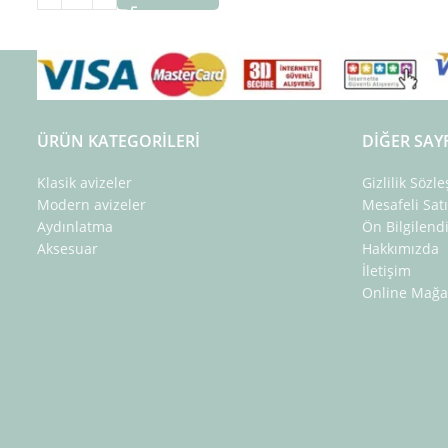
ÜRÜN KATEGORILERI
DIĞER SAY
Klasik avizeler
Gizlilik Sözl
Modern avizeler
Mesafeli Sat
Aydınlatma
Ön Bilgilen
Aksesuar
Hakkımızda
İletişim
Online Mağa