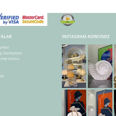
FALAR
INSTAGRAM ADRESIMIZ
eşmesi
ış Sözleşmesi
dirme Formu
za