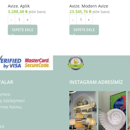
89x50cm
Avize
,
Aplik
Avize
,
Modern Avize
3.288,48
₺
23.345,76
₺
(KDV Dahil)
(KDV Dahil)
SEPETE EKLE
SEPETE EKLE
FALAR
INSTAGRAM ADRESIMIZ
eşmesi
ış Sözleşmesi
dirme Formu
za