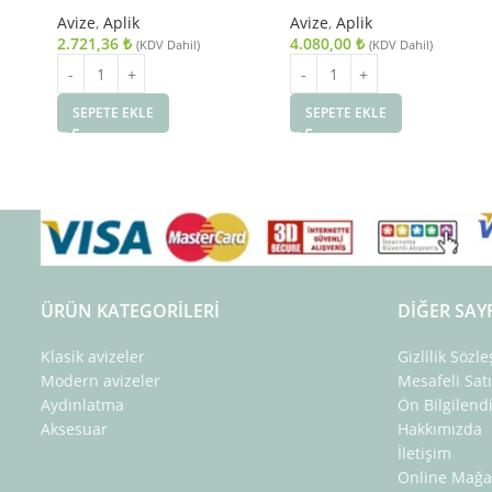
Avize
,
Aplik
Avize
,
Aplik
2.721,36
₺
4.080,00
₺
(KDV Dahil)
(KDV Dahil)
SEPETE EKLE
SEPETE EKLE
ÜRÜN KATEGORILERI
DIĞER SAY
Klasik avizeler
Gizlilik Sözl
Modern avizeler
Mesafeli Sat
Aydınlatma
Ön Bilgilen
Aksesuar
Hakkımızda
İletişim
Online Mağa