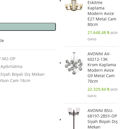
Eskitme
Kaplama
Modern Avize
E27 Metal Cam
80cm
21.648,48
₺
(KDV
Dahil)
kle
AVONNI AV-
Y-M2-OP
60212-13K
Krom Kaplama
 Aydınlatma
Modern Avize
iyah Boyalı Dış Mekan
G9 Metal Cam
arbon Cam 18cm
70cm
22.329,84
₺
(KDV
Dahil)
AVONNI BSU-
68197-2BSY-OP
Siyah Boyalı Dış
Mekan