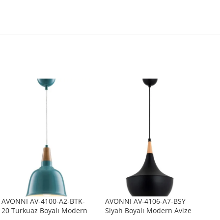
AVONNI AV-4100-A2-BTK-
AVONNI AV-4106-A7-BSY
AV
20 Turkuaz Boyalı Modern
Siyah Boyalı Modern Avize
Siy
Avize E27 Metal Ahşap
E27 Metal Ahşap 40cm
E2