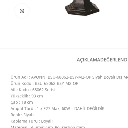
Büyütmek için tıklayın
AÇIKLAMA
DEĞERLENDI
Ürün Adı : AVONNI BSU-68062-BSY-M2-OP Siyah Boyalı Dış 
Ürün Kodu : BSU-68062-BSY-M2-OP
Aile Kodu : 68062 Serisi
Yükseklik : 93 cm
Çap : 18 cm
Ampül Türü : 1 x E27 Max. 60W – DAHİL DEĞİLDİR
Renk : Siyah
Kaplama Türü : Boyal?
Materyal : Aluminyum, Polikarbon Cam