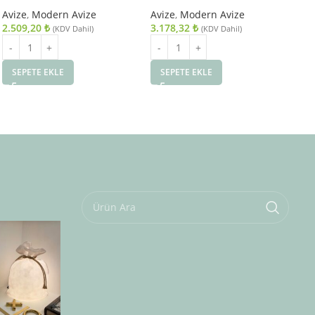
20cm
Avize
,
Modern Avize
Avize
,
Modern Avize
Avi
2.509,20
₺
3.178,32
₺
2.
(KDV Dahil)
(KDV Dahil)
SEPETE EKLE
SEPETE EKLE
S