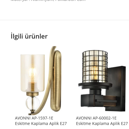
İlgili ürünler
AVONNI AP-1597-1E
AVONNI AP-60002-1E
Eskitme Kaplama Aplik E27
Eskitme Kaplama Aplik E27
Metal Cam 10x22cm
Metal Ahşap Cam 15x20cm