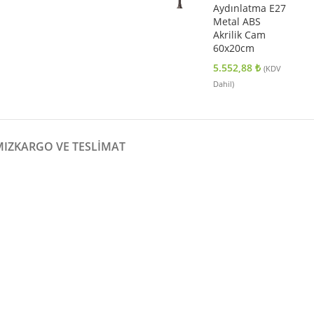
Aydınlatma E27
Metal ABS
Akrilik Cam
60x20cm
5.552,88
₺
(KDV
Dahil)
MIZ
KARGO VE TESLIMAT