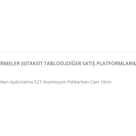
RMELER (0)
TAKSİT TABLOSU
DIĞER SATIŞ PLATFORMLARI
Mekan Aydınlatma E27 Aluminyum Polikarbon Cam 18cm