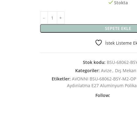
Stokta
SEPETE EKLE
İstek Listeme E
Stok kodu:
BSU-68062-BS
Kategoriler:
Avize
,
Dış Mekan
Etiketler:
AVONNI BSU-68062-BSY-M2-OP S
Aydınlatma E27 Aluminyum Polik
Follow: