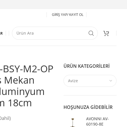
GIRIŞ YAP/ KAYIT OL
AR
-BSY-M2-OP
ÜRÜN KATEGORILERI
ış Mekan
Aluminyum
am 18cm
HOŞUNUZA GIDEBILIR
ahil)
AVONNI AV-
60190-8E