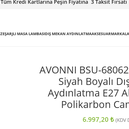
Tüm Kredi Kartlarına Peşin Fiyatına 3 Taksit Fırsatı
IZE
ŞARJLI MASA LAMBASI
DIŞ MEKAN AYDINLATMA
AKSESUAR
MARKAL
AVONNI BSU-68062
Siyah Boyalı D
Aydınlatma E27 
Polikarbon C
6.997,20
₺
(KDV D