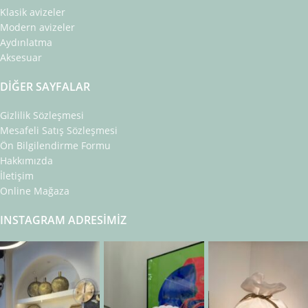
Klasik avizeler
Modern avizeler
Aydınlatma
Aksesuar
DIĞER SAYFALAR
Gizlilik Sözleşmesi
Mesafeli Satış Sözleşmesi
Ön Bilgilendirme Formu
Hakkımızda
İletişim
Online Mağaza
INSTAGRAM ADRESIMIZ