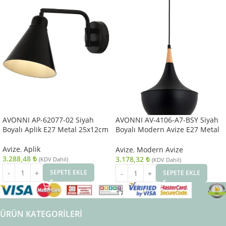
AVONNI AP-62077-02 Siyah
AVONNI AV-4106-A7-BSY Siyah
Boyalı Aplik E27 Metal 25x12cm
Boyalı Modern Avize E27 Metal
Ahşap 40cm
Avize
,
Aplik
Avize
,
Modern Avize
3.288,48
₺
3.178,32
₺
(KDV Dahil)
(KDV Dahil)
SEPETE EKLE
SEPETE EKLE
ÜRÜN KATEGORILERI