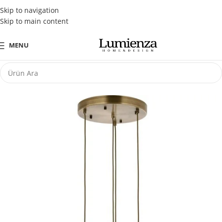
Tüm Kredi Kartlarına Peşin Fiyatına 3 Taksit Fırsatı
Skip to navigation
Skip to main content
MENU