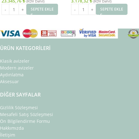
23.345,76
₺
3.178,32
₺
(KDV Dahil)
(KDV Dahil)
SEPETE EKLE
SEPETE EKLE
ÜRÜN KATEGORILERI
Klasik avizeler
Modern avizeler
Aydınlatma
Aksesuar
DIĞER SAYFALAR
Gizlilik Sözleşmesi
Mesafeli Satış Sözleşmesi
Ön Bilgilendirme Formu
Hakkımızda
İletişim