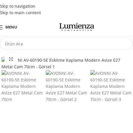
Tüm Kredi Kartlarına Peşin Fiyatına 3 Taksit Fırsatı
Skip to navigation
Skip to main content
MENU
Büyütmek için tıklayın