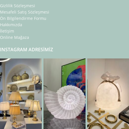
Gizlilik Sözleşmesi
Mesafeli Satış Sözleşmesi
Ön Bilgilendirme Formu
Hakkımızda
İletişim
Online Mağaza
INSTAGRAM ADRESIMIZ