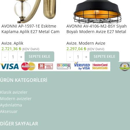
AVONNI AP-1597-1E Eskitme
AVONNI AV-4106-M2-BSY Siyah
Kaplama Aplik E27 Metal Cam
Boyalı Modern Avize E27 Metal
10x22cm
40cm
Avize
,
Aplik
Avize
,
Modern Avize
2.721,36
₺
2.297,04
₺
(KDV Dahil)
(KDV Dahil)
SEPETE EKLE
SEPETE EKLE
ÜRÜN KATEGORILERI
Klasik avizeler
Modern avizeler
Aydınlatma
Aksesuar
DIĞER SAYFALAR