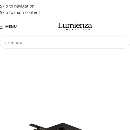
Tüm Kredi Kartlarına Peşin Fiyatına 3 Taksit Fırsatı
Skip to navigation
Skip to main content
MENU