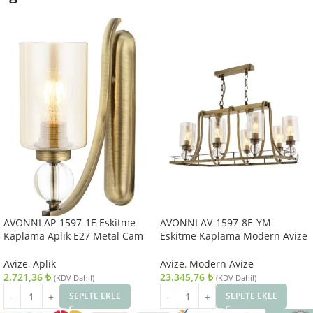
AVONNI AP-1597-1E Eskitme
AVONNI AV-1597-8E-YM
Kaplama Aplik E27 Metal Cam
Eskitme Kaplama Modern Avize
10x22cm
E27 Metal Cam 89x50cm
Avize
,
Aplik
Avize
,
Modern Avize
2.721,36
₺
23.345,76
₺
(KDV Dahil)
(KDV Dahil)
SEPETE EKLE
SEPETE EKLE