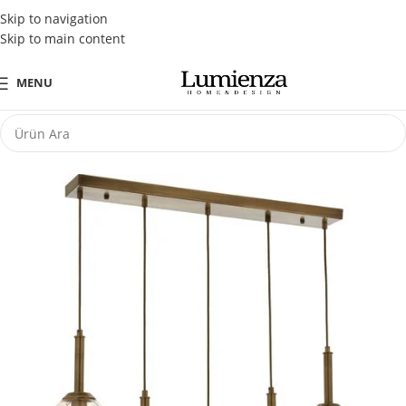
Tüm Kredi Kartlarına Peşin Fiyatına 3 Taksit Fırsatı
Skip to navigation
Skip to main content
MENU