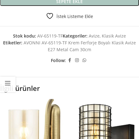
SEPETE EKLE
İstek Listeme Ekle
Stok kodu:
AV-65119-TF
Kategoriler:
Avize
,
Klasik Avize
Etiketler:
AVONNI AV-65119-TF Krem Ferforje Boyalı Klasik Avize
E27 Metal Cam 30cm
Follow:
İlgili ürünler