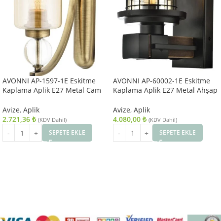
AVONNI AP-1597-1E Eskitme
AVONNI AP-60002-1E Eskitme
Kaplama Aplik E27 Metal Cam
Kaplama Aplik E27 Metal Ahşap
10x22cm
Cam 15x20cm
Avize
,
Aplik
Avize
,
Aplik
2.721,36
₺
4.080,00
₺
(KDV Dahil)
(KDV Dahil)
SEPETE EKLE
SEPETE EKLE