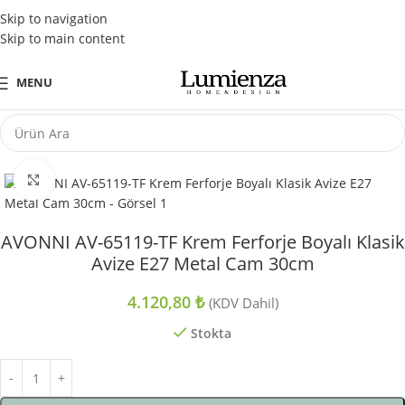
Tüm Kredi Kartlarına Peşin Fiyatına 3 Taksit Fırsatı
Skip to navigation
Skip to main content
MENU
Büyütmek için tıklayın
AVONNI AV-65119-TF Krem Ferforje Boyalı Klasik
Avize E27 Metal Cam 30cm
4.120,80
₺
(KDV Dahil)
Stokta