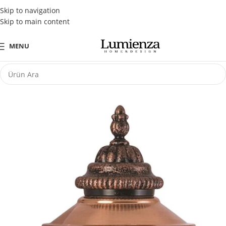
Tüm Kredi Kartlarına Peşin Fiyatına 3 Taksit Fırsatı
Skip to navigation
Skip to main content
MENU