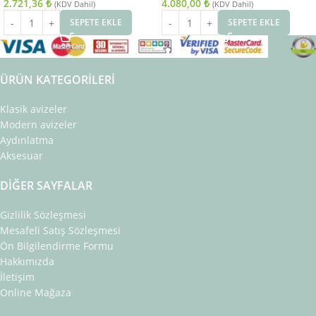
2.721,36
₺
4.080,00
₺
(KDV Dahil)
(KDV Dahil)
SEPETE EKLE
SEPETE EKLE
ÜRÜN KATEGORILERI
Klasik avizeler
Modern avizeler
Aydınlatma
Aksesuar
DIĞER SAYFALAR
Gizlilik Sözleşmesi
Mesafeli Satış Sözleşmesi
Ön Bilgilendirme Formu
Hakkımızda
İletişim
Online Mağaza