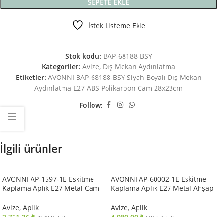
SEPETE EKLE
İstek Listeme Ekle
Stok kodu:
BAP-68188-BSY
Kategoriler:
Avize
,
Dış Mekan Aydınlatma
Etiketler:
AVONNI BAP-68188-BSY Siyah Boyalı Dış Mekan
Aydınlatma E27 ABS Polikarbon Cam 28x23cm
Follow:
İlgili ürünler
AVONNI AP-1597-1E Eskitme
AVONNI AP-60002-1E Eskitme
Kaplama Aplik E27 Metal Cam
Kaplama Aplik E27 Metal Ahşap
10x22cm
Cam 15x20cm
Avize
,
Aplik
Avize
,
Aplik
2.721,36
₺
4.080,00
₺