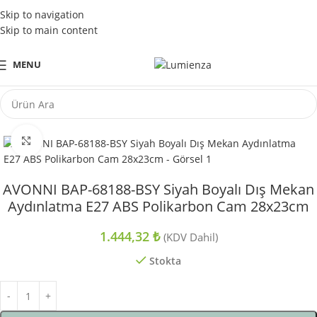
Tüm Kredi Kartlarına Peşin Fiyatına 3 Taksit Fırsatı
Skip to navigation
Skip to main content
MENU
Büyütmek için tıklayın
AVONNI BAP-68188-BSY Siyah Boyalı Dış Mekan
Aydınlatma E27 ABS Polikarbon Cam 28x23cm
1.444,32
₺
(KDV Dahil)
Stokta