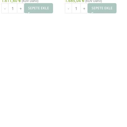
1.611,60
₺
1.685,04
₺
(KDV Dahil)
(KDV Dahil)
SEPETE EKLE
SEPETE EKLE