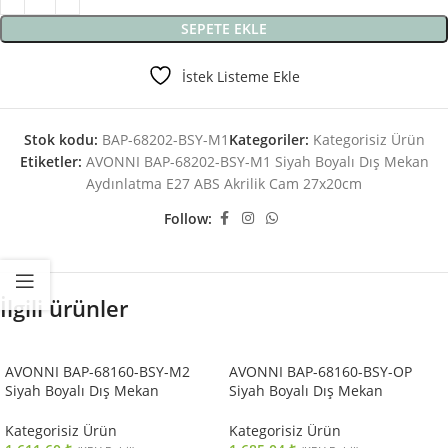
SEPETE EKLE
İstek Listeme Ekle
Stok kodu:
BAP-68202-BSY-M1
Kategoriler:
Kategorisiz Ürün
Etiketler:
AVONNI BAP-68202-BSY-M1 Siyah Boyalı Dış Mekan
Aydınlatma E27 ABS Akrilik Cam 27x20cm
Follow:
İlgili ürünler
AVONNI BAP-68160-BSY-M2
AVONNI BAP-68160-BSY-OP
Siyah Boyalı Dış Mekan
Siyah Boyalı Dış Mekan
Aydınlatma E27 ABS Akrilik Cam
Aydınlatma E27 ABS Polietilen
30x25cm
Cam 35x25cm
Kategorisiz Ürün
Kategorisiz Ürün