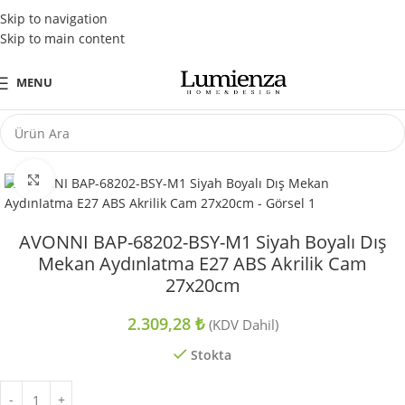
Tüm Kredi Kartlarına Peşin Fiyatına 3 Taksit Fırsatı
Skip to navigation
Skip to main content
MENU
Büyütmek için tıklayın
AVONNI BAP-68202-BSY-M1 Siyah Boyalı Dış
Mekan Aydınlatma E27 ABS Akrilik Cam
27x20cm
2.309,28
₺
(KDV Dahil)
Stokta