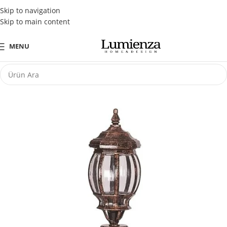
Tüm Kredi Kartlarına Peşin Fiyatına 3 Taksit Fırsatı
Skip to navigation
Skip to main content
MENU