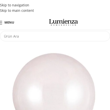
Tüm Kredi Kartlarına Peşin Fiyatına 3 Taksit Fırsatı
Skip to navigation
Skip to main content
MENU