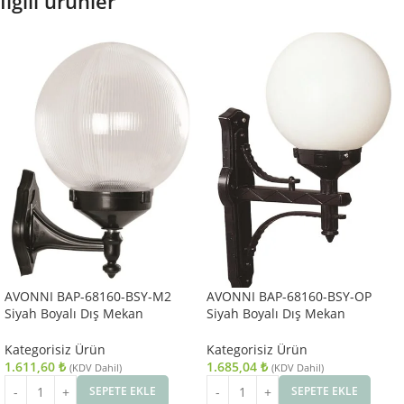
İlgili ürünler
AVONNI BAP-68160-BSY-M2
AVONNI BAP-68160-BSY-OP
Siyah Boyalı Dış Mekan
Siyah Boyalı Dış Mekan
Aydınlatma E27 ABS Akrilik Cam
Aydınlatma E27 ABS Polietilen
30x25cm
Cam 35x25cm
Kategorisiz Ürün
Kategorisiz Ürün
1.611,60
₺
1.685,04
₺
(KDV Dahil)
(KDV Dahil)
SEPETE EKLE
SEPETE EKLE