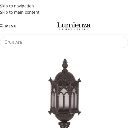
Tüm Kredi Kartlarına Peşin Fiyatına 3 Taksit Fırsatı
Skip to navigation
Skip to main content
MENU