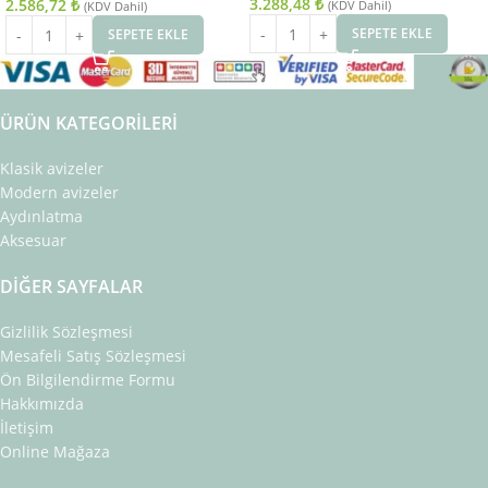
3.288,48
₺
2.586,72
₺
(KDV Dahil)
(KDV Dahil)
SEPETE EKLE
SEPETE EKLE
ÜRÜN KATEGORILERI
Klasik avizeler
Modern avizeler
Aydınlatma
Aksesuar
DIĞER SAYFALAR
Gizlilik Sözleşmesi
Mesafeli Satış Sözleşmesi
Ön Bilgilendirme Formu
Hakkımızda
İletişim
Online Mağaza