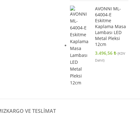
AVONNI ML-
64004-E
Eskitme
Kaplama Masa
Lambası LED
Metal Pleksi
12cm
3.496,56
₺
(KDV
Dahil)
MIZ
KARGO VE TESLIMAT