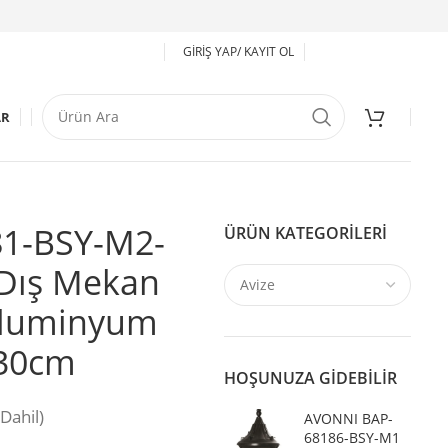
GIRIŞ YAP/ KAYIT OL
AR
1-BSY-M2-
ÜRÜN KATEGORILERI
 Dış Mekan
Aluminyum
 30cm
HOŞUNUZA GIDEBILIR
Dahil)
AVONNI BAP-
68186-BSY-M1