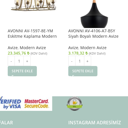
AVONNI AV-1597-8E-YM
AVONNI AV-4106-A7-BSY
Eskitme Kaplama Modern
Siyah Boyalı Modern Avize
Avize E27 Metal Cam
E27 Metal Ahşap 40cm
89x50cm
Avize
,
Modern Avize
Avize
,
Modern Avize
23.345,76
₺
3.178,32
₺
(KDV Dahil)
(KDV Dahil)
SEPETE EKLE
SEPETE EKLE
FALAR
INSTAGRAM ADRESIMIZ