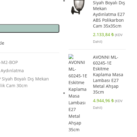
Siyah Boyalı Dış
Mekan
Aydınlatma E27
ABS Polikarbon
Cam 35x35cm
2.133,84
₺
(KDV
Dahil)
kle
AVONNI ML-
Y-M2-BOP
60245-1E
Eskitme
 Aydınlatma
Kaplama Masa
Siyah Boyalı Dış Mekan
Lambası E27
ilik Cam 30cm
Metal Ahşap
35cm
4.944,96
₺
(KDV
Dahil)