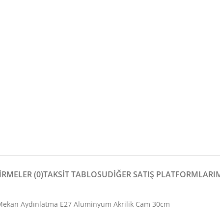
RMELER (0)
TAKSİT TABLOSU
DIĞER SATIŞ PLATFORMLARI
 Mekan Aydınlatma E27 Aluminyum Akrilik Cam 30cm