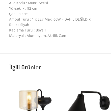
Aile Kodu : 68081 Serisi
Yükseklik : 92 cm
Çap : 30 cm
Ampül Türü : 1 x E27 Max. 60W – DAHİL DEĞİLDİR
Renk : Siyah
Kaplama Türü : Boyal?
Materyal : Aluminyum, Akrilik Cam
İlgili ürünler