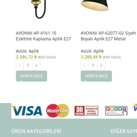
AVONNI AP-4161-1E
AVONNI AP-62077-02 Siyah
Eskitme Kaplama Aplik E27
Boyalı Aplik E27 Metal
Metal Cam 14x18cm
25x12cm
Avize
,
Aplik
Avize
,
Aplik
2.586,72
₺
3.288,48
₺
(KDV Dahil)
(KDV Dahil)
SEPETE EKLE
SEPETE EKLE
ÜRÜN KATEGORILERI
DIĞER SAY