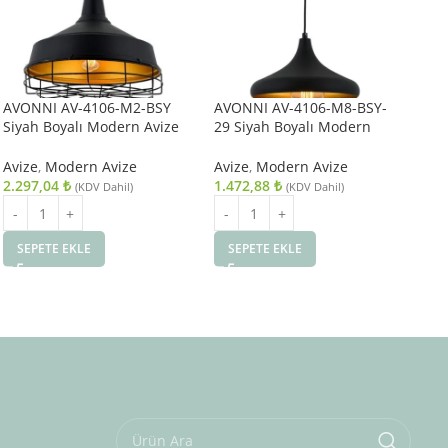
AVONNI AV-4106-M2-BSY
AVONNI AV-4106-M8-BSY-
AV
Siyah Boyalı Modern Avize
29 Siyah Boyalı Modern
Siy
E27 Metal 40cm
Avize E27 Metal 29cm
E1
Avize
,
Modern Avize
Avize
,
Modern Avize
Avi
2.297,04
₺
1.472,88
₺
6.
(KDV Dahil)
(KDV Dahil)
SEPETE EKLE
SEPETE EKLE
S