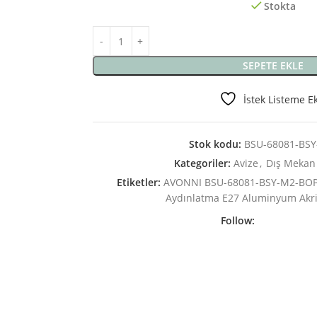
Stokta
SEPETE EKLE
İstek Listeme E
Stok kodu:
BSU-68081-BS
Kategoriler:
Avize
,
Dış Mekan
Etiketler:
AVONNI BSU-68081-BSY-M2-BOP 
Aydınlatma E27 Aluminyum Akr
Follow: