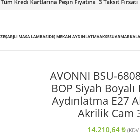
Tüm Kredi Kartlarına Peşin Fiyatına 3 Taksit Fırsatı
IZE
ŞARJLI MASA LAMBASI
DIŞ MEKAN AYDINLATMA
AKSESUAR
MARKAL
AVONNI BSU-6808
BOP Siyah Boyalı
Aydınlatma E27 
Akrilik Cam
14.210,64
₺
(KDV 