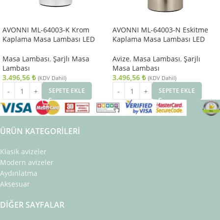
AVONNI ML-64003-K Krom
AVONNI ML-64003-N Eskitme
Kaplama Masa Lambası LED
Kaplama Masa Lambası LED
Metal Pleksi 9cm
Metal Pleksi 9cm
Masa Lambası
,
Şarjlı Masa
Avize
,
Masa Lambası
,
Şarjlı
Lambası
Masa Lambası
3.496,56
₺
3.496,56
₺
(KDV Dahil)
(KDV Dahil)
SEPETE EKLE
SEPETE EKLE
ÜRÜN KATEGORILERI
Klasik avizeler
Modern avizeler
Aydınlatma
Aksesuar
DIĞER SAYFALAR