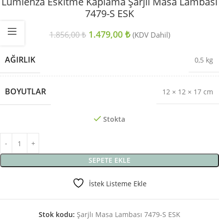
Lumienza Eskitme Kaplama Şarjlı Masa Lambası
7479-S ESK
1.479,00
₺
1.856,00
₺
(KDV Dahil)
AĞIRLIK
0,5 kg
BOYUTLAR
12 × 12 × 17 cm
Stokta
SEPETE EKLE
İstek Listeme Ekle
Stok kodu:
Şarjlı Masa Lambası 7479-S ESK