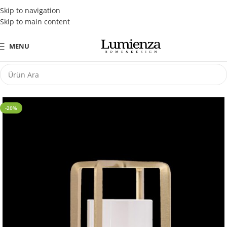
Tüm Kredi Kartlarına Peşin Fiyatına 3 Taksit Fırsatı
Skip to navigation
Skip to main content
MENU
-20%