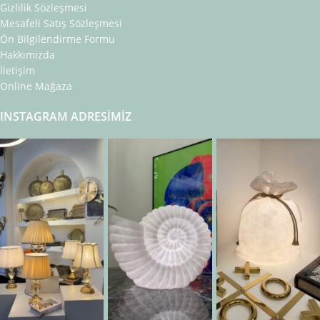
Gizlilik Sözleşmesi
Mesafeli Satış Sözleşmesi
Ön Bilgilendirme Formu
Hakkımızda
İletişim
Online Mağaza
INSTAGRAM ADRESIMIZ