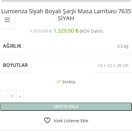
Lumienza Siyah Boyalı Şarjlı Masa Lambası 7635
SİYAH
1.329,00
₺
1.859,00
₺
(KDV Dahil)
AĞIRLIK
0,5 kg
BOYUTLAR
12 × 12 × 20 cm
Stokta
SEPETE EKLE
İstek Listeme Ekle