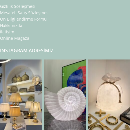
Gizlilik Sözleşmesi
Mesafeli Satış Sözleşmesi
Ön Bilgilendirme Formu
Hakkımızda
İletişim
Online Mağaza
INSTAGRAM ADRESIMIZ