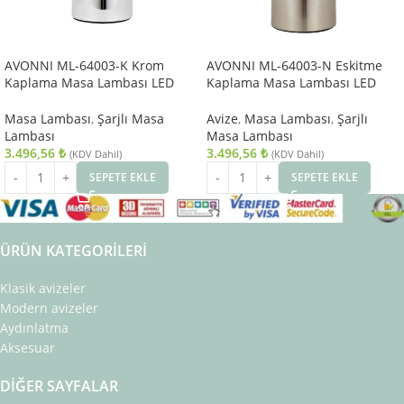
AVONNI ML-64003-K Krom
AVONNI ML-64003-N Eskitme
Kaplama Masa Lambası LED
Kaplama Masa Lambası LED
Metal Pleksi 9cm
Metal Pleksi 9cm
Masa Lambası
,
Şarjlı Masa
Avize
,
Masa Lambası
,
Şarjlı
Lambası
Masa Lambası
3.496,56
₺
3.496,56
₺
(KDV Dahil)
(KDV Dahil)
SEPETE EKLE
SEPETE EKLE
ÜRÜN KATEGORILERI
Klasik avizeler
Modern avizeler
Aydınlatma
Aksesuar
DIĞER SAYFALAR