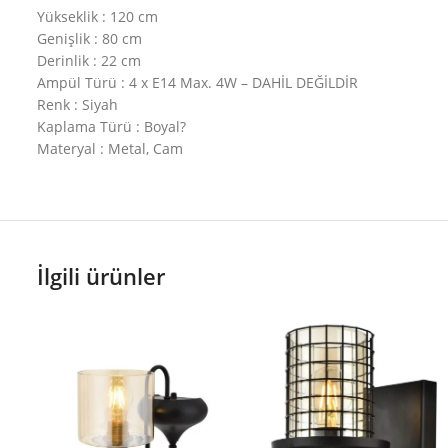
Yükseklik : 120 cm
Genişlik : 80 cm
Derinlik : 22 cm
Ampül Türü : 4 x E14 Max. 4W – DAHİL DEĞİLDİR
Renk : Siyah
Kaplama Türü : Boyal?
Materyal : Metal, Cam
İlgili ürünler