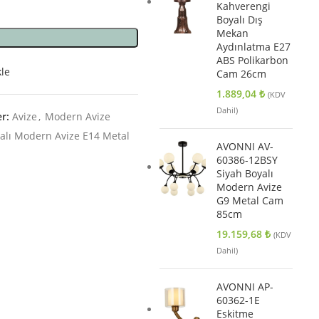
Kahverengi
Boyalı Dış
Mekan
Aydınlatma E27
ABS Polikarbon
kle
Cam 26cm
1.889,04
₺
(KDV
Dahil)
r:
Avize
,
Modern Avize
alı Modern Avize E14 Metal
AVONNI AV-
60386-12BSY
Siyah Boyalı
Modern Avize
G9 Metal Cam
85cm
19.159,68
₺
(KDV
Dahil)
AVONNI AP-
60362-1E
Eskitme