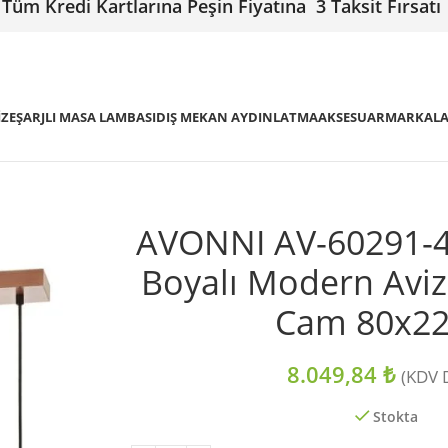
Tüm Kredi Kartlarına Peşin Fiyatına 3 Taksit Fırsatı
IZE
ŞARJLI MASA LAMBASI
DIŞ MEKAN AYDINLATMA
AKSESUAR
MARKAL
AVONNI AV-60291-4
Boyalı Modern Aviz
Cam 80x2
8.049,84
₺
(KDV D
Stokta