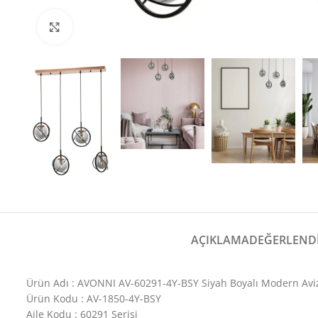
Büyütmek için tıklayın
AÇIKLAMA
DEĞERLENDI
Ürün Adı : AVONNI AV-60291-4Y-BSY Siyah Boyalı Modern Av
Ürün Kodu : AV-1850-4Y-BSY
Aile Kodu : 60291 Serisi