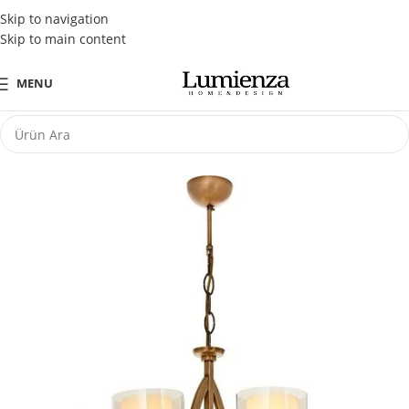
Tüm Kredi Kartlarına Peşin Fiyatına 3 Taksit Fırsatı
Skip to navigation
Skip to main content
MENU