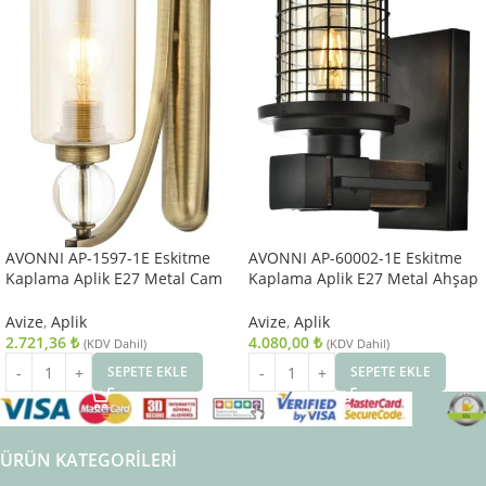
AVONNI AP-1597-1E Eskitme
AVONNI AP-60002-1E Eskitme
Kaplama Aplik E27 Metal Cam
Kaplama Aplik E27 Metal Ahşap
10x22cm
Cam 15x20cm
Avize
,
Aplik
Avize
,
Aplik
2.721,36
₺
4.080,00
₺
(KDV Dahil)
(KDV Dahil)
SEPETE EKLE
SEPETE EKLE
ÜRÜN KATEGORILERI