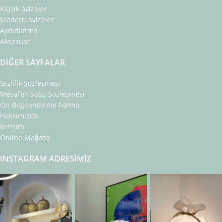
Klasik avizeler
Modern avizeler
Aydınlatma
Aksesuar
DIĞER SAYFALAR
Gizlilik Sözleşmesi
Mesafeli Satış Sözleşmesi
Ön Bilgilendirme Formu
Hakkımızda
İletişim
Online Mağaza
INSTAGRAM ADRESIMIZ