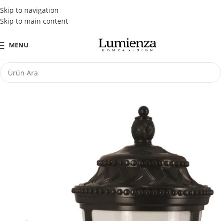
Tüm Kredi Kartlarına Peşin Fiyatına 3 Taksit Fırsatı
Skip to navigation
Skip to main content
MENU