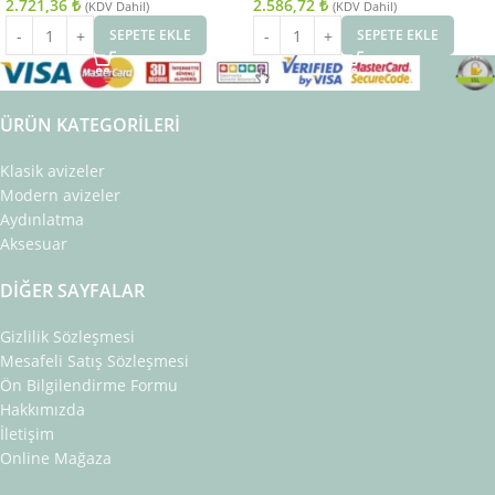
2.721,36
₺
2.586,72
₺
(KDV Dahil)
(KDV Dahil)
SEPETE EKLE
SEPETE EKLE
ÜRÜN KATEGORILERI
Klasik avizeler
Modern avizeler
Aydınlatma
Aksesuar
DIĞER SAYFALAR
Gizlilik Sözleşmesi
Mesafeli Satış Sözleşmesi
Ön Bilgilendirme Formu
Hakkımızda
İletişim
Online Mağaza