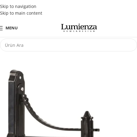
Tüm Kredi Kartlarına Peşin Fiyatına 3 Taksit Fırsatı
Skip to navigation
Skip to main content
MENU