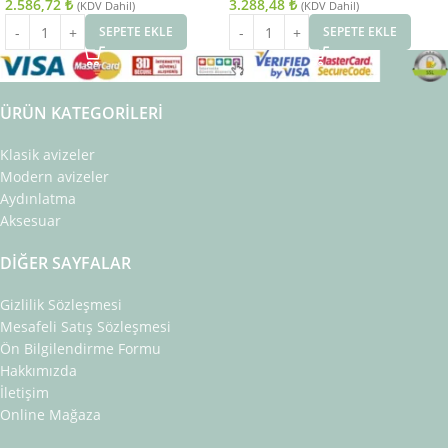
2.586,72
₺
3.288,48
₺
(KDV Dahil)
(KDV Dahil)
SEPETE EKLE
SEPETE EKLE
ÜRÜN KATEGORILERI
Klasik avizeler
Modern avizeler
Aydınlatma
Aksesuar
DIĞER SAYFALAR
Gizlilik Sözleşmesi
Mesafeli Satış Sözleşmesi
Ön Bilgilendirme Formu
Hakkımızda
İletişim
Online Mağaza