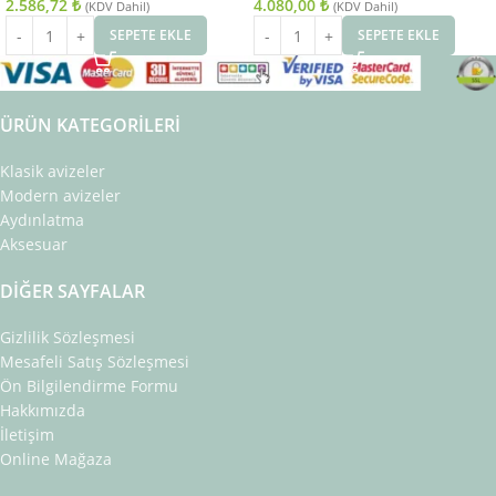
2.586,72
₺
4.080,00
₺
(KDV Dahil)
(KDV Dahil)
SEPETE EKLE
SEPETE EKLE
ÜRÜN KATEGORILERI
Klasik avizeler
Modern avizeler
Aydınlatma
Aksesuar
DIĞER SAYFALAR
Gizlilik Sözleşmesi
Mesafeli Satış Sözleşmesi
Ön Bilgilendirme Formu
Hakkımızda
İletişim
Online Mağaza