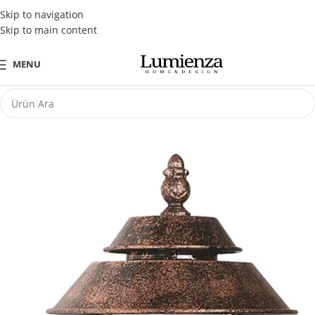
Tüm Kredi Kartlarına Peşin Fiyatına 3 Taksit Fırsatı
Skip to navigation
Skip to main content
MENU