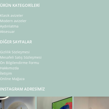
ÜRÜN KATEGORILERI
Klasik avizeler
Modern avizeler
Aydınlatma
Aksesuar
DIĞER SAYFALAR
Gizlilik Sözleşmesi
Mesafeli Satış Sözleşmesi
Ön Bilgilendirme Formu
Hakkımızda
İletişim
Online Mağaza
INSTAGRAM ADRESIMIZ