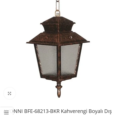
Büyütmek için tıklayın
AVONNI BFE-68213-BKR Kahverengi Boyalı Dış