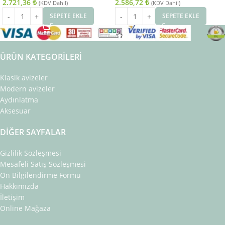
2.721,36
₺
2.586,72
₺
(KDV Dahil)
(KDV Dahil)
SEPETE EKLE
SEPETE EKLE
ÜRÜN KATEGORILERI
Klasik avizeler
Modern avizeler
Aydınlatma
Aksesuar
DIĞER SAYFALAR
Gizlilik Sözleşmesi
Mesafeli Satış Sözleşmesi
Ön Bilgilendirme Formu
Hakkımızda
İletişim
Online Mağaza