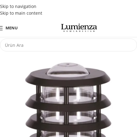
Tüm Kredi Kartlarına Peşin Fiyatına 3 Taksit Fırsatı
Skip to navigation
Skip to main content
MENU