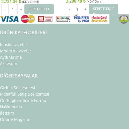
3.288,48
₺
2.721,36
₺
(KDV Dahil)
(KDV Dahil)
SEPETE EKLE
SEPETE EKLE
ÜRÜN KATEGORILERI
Klasik avizeler
Modern avizeler
Aydınlatma
Aksesuar
DIĞER SAYFALAR
Gizlilik Sözleşmesi
Mesafeli Satış Sözleşmesi
Ön Bilgilendirme Formu
Hakkımızda
İletişim
Online Mağaza