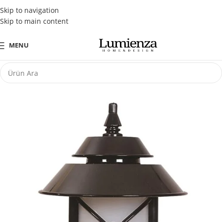
Tüm Kredi Kartlarına Peşin Fiyatına 3 Taksit Fırsatı
Skip to navigation
Skip to main content
MENU