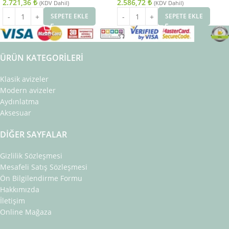
2.721,36
₺
2.586,72
₺
(KDV Dahil)
(KDV Dahil)
SEPETE EKLE
SEPETE EKLE
ÜRÜN KATEGORILERI
Klasik avizeler
Modern avizeler
Aydınlatma
Aksesuar
DIĞER SAYFALAR
Gizlilik Sözleşmesi
Mesafeli Satış Sözleşmesi
Ön Bilgilendirme Formu
Hakkımızda
İletişim
Online Mağaza