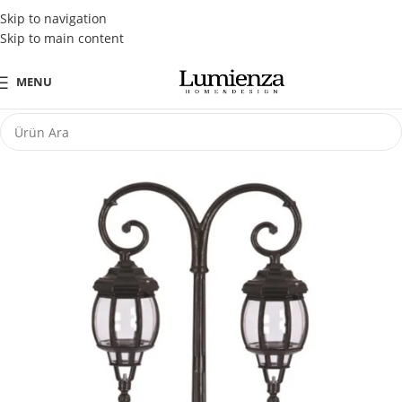
Tüm Kredi Kartlarına Peşin Fiyatına 3 Taksit Fırsatı
Skip to navigation
Skip to main content
MENU