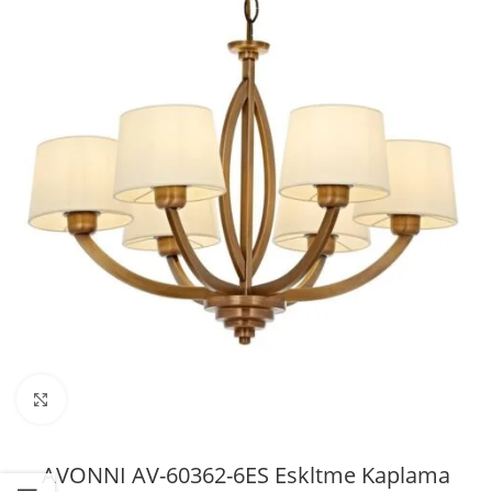
Büyütmek için tıklayın
AVONNI AV-60362-6ES Eskltme Kaplama