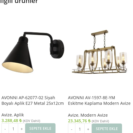
İlgili ürünler
AVONNI AP-62077-02 Siyah
AVONNI AV-1597-8E-YM
Boyalı Aplik E27 Metal 25x12cm
Eskitme Kaplama Modern Avize
E27 Metal Cam 89x50cm
Avize
,
Aplik
Avize
,
Modern Avize
3.288,48
₺
23.345,76
₺
(KDV Dahil)
(KDV Dahil)
SEPETE EKLE
SEPETE EKLE