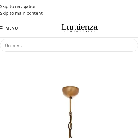
Tüm Kredi Kartlarına Peşin Fiyatına 3 Taksit Fırsatı
Skip to navigation
Skip to main content
MENU