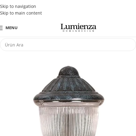
Tüm Kredi Kartlarına Peşin Fiyatına 3 Taksit Fırsatı
Skip to navigation
Skip to main content
MENU